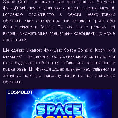
Space Coins пропонує кілька захоплюючих бонусних
функцій, які значно підвищують шанси на великі виграші.
Головною особливістю є режим безкоштовних
обертань, який активується при випаданні трьох або
більше символів Scatter. Під час цього режиму всі
виграші множаться на спеціальний коефіцієнт, що може
досягати x3.
Ще однією цікавою функцією Space Coins є "Космічний
множник" — випадковий бонус, який може активуватися
після будь-якого обертання і збільшити ваш виграш у
кілька разів. Ця функція додає елемент несподіванки та
збільшує потенціал виграшу навіть під час звичайних
обертань.