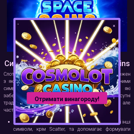
×
Символи та виплати в Space Coins
Слот Space Coins пропонує різноманітні символи, кожен
з яких має свою вартість та особливості. Головними
символами є космічні монети різних кольорів, які
забезпечують найвищі виплати. Також у грі присутні
Отримати винагороду!
традиційні карткові символи, що приносять менші, але
частіші виграші.
Wild-символ (Золота монета) — замінює будь-які інші
символи, крім Scatter, та допомагає формувати