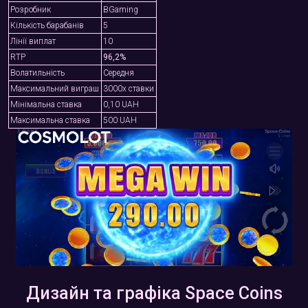
Розробник
BGaming
Кількість барабанів
5
Лінії виплат
10
RTP
96,2%
Волатильність
Середня
Максимальний виграш
3000x ставки
Мінімальна ставка
0,10 UAH
Максимальна ставка
500 UAH
Дизайн та графіка Space Coins