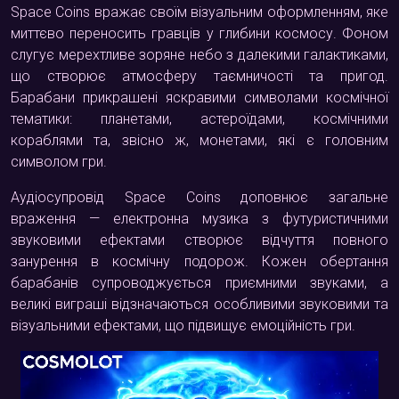
Space Coins вражає своїм візуальним оформленням, яке
миттєво переносить гравців у глибини космосу. Фоном
слугує мерехтливе зоряне небо з далекими галактиками,
що створює атмосферу таємничості та пригод.
Барабани прикрашені яскравими символами космічної
тематики: планетами, астероїдами, космічними
кораблями та, звісно ж, монетами, які є головним
символом гри.
Аудіосупровід Space Coins доповнює загальне
враження — електронна музика з футуристичними
звуковими ефектами створює відчуття повного
занурення в космічну подорож. Кожен обертання
барабанів супроводжується приємними звуками, а
великі виграші відзначаються особливими звуковими та
візуальними ефектами, що підвищує емоційність гри.