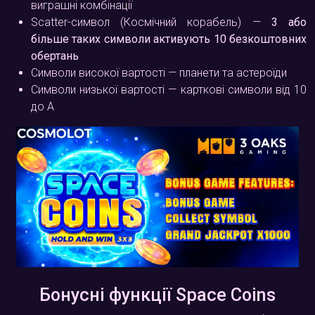
виграшні комбінації
Scatter-символ (Космічний корабель) —
3 або
більше таких символи активують 10 безкоштовних
обертань
Символи високої вартості — планети та астероїди
Символи низької вартості — карткові символи від 10
до A
Бонусні функції Space Coins