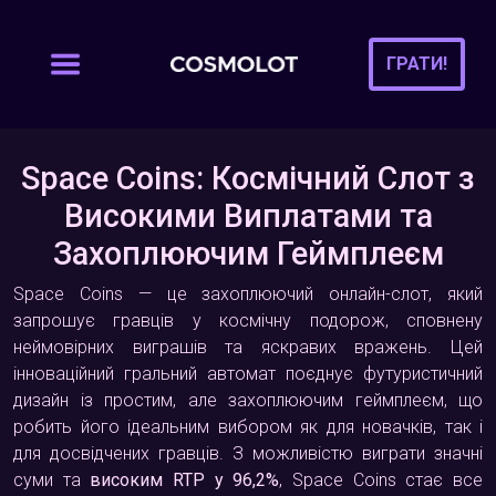
ГРАТИ!
Space Coins: Космічний Слот з
Високими Виплатами та
Захоплюючим Геймплеєм
Space Coins — це захоплюючий онлайн-слот, який
запрошує гравців у космічну подорож, сповнену
неймовірних виграшів та яскравих вражень. Цей
інноваційний гральний автомат поєднує футуристичний
дизайн із простим, але захоплюючим геймплеєм, що
робить його ідеальним вибором як для новачків, так і
для досвідчених гравців. З можливістю виграти значні
суми та
високим RTP у 96,2%
, Space Coins стає все