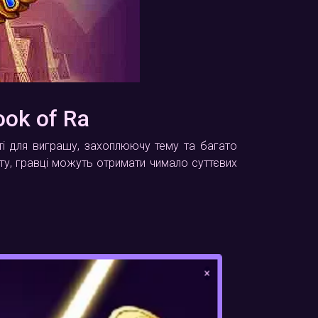
ok of Ra
сті для виграшу, захоплюючу тему та багато
у, гравці можуть отримати чимало суттєвих
×