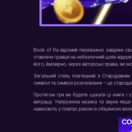
Book of Ra відомий переважно завдяки сво
ставлячи гравця на небезпечний шлях відкрит
його, ймовірно, через авторські права, які м
Загальний стиль пов'язаний з Стародавнім 
символ та символ розсіювання – це стародавн
Протягом гри ви будете шукати ці книги і 
виграшу. Напружена музика та звуки лише
нависають у повітрі, разом із обіцянкою вел