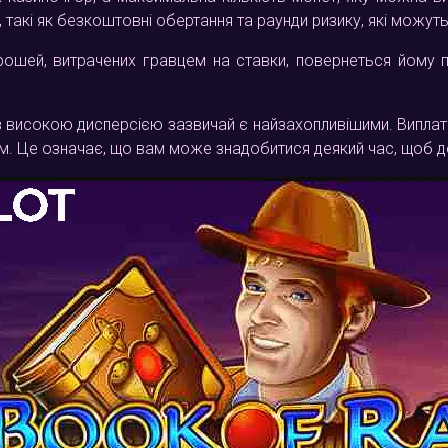
, такі як безкоштовні обертання та раунди ризику, які можут
рошей, витрачених гравцем на ставки, повернеться йому 
 високою дисперсією зазвичай є найзахопливішими. Виплати не
м. Це означає, що вам може знадобитися деякий час, щоб д