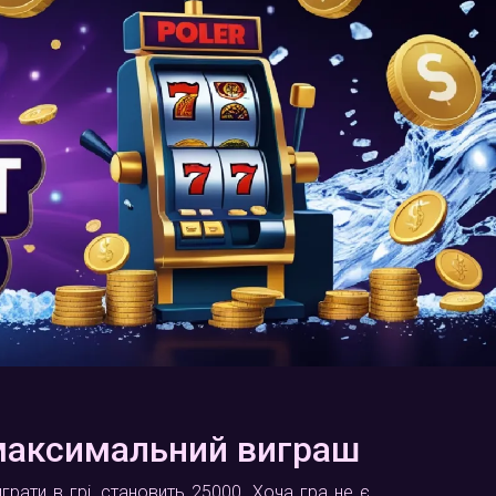
а максимальний виграш
грати в грі, становить 25000. Хоча гра не є