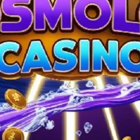
ила та геймплей слота Book 
що з'єднуються зліва направо вздовж ліній виплат. Залежно ві
лініях виплат, причому деякі версії гри дозволяють зменшити к
ого вибору ставки на лінію виплати та кількості ліній випла
тоді як королівські символи, такі як J, Q, K та A, пропонують
Книга Ра, дає вам можливість активувати 10 безкоштовних 
имати більше виплат.