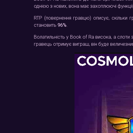
однією з нових, вона має захоплюючі функції
RTP (повернення гравцю) описує, скільки г
становить
96%
.
Волатильність у Book of Ra висока, а слоти з
гравець отримує виграш, він буде величезни