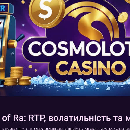
of Ra: RTP, волатильність т
 казино-ігор, а максимальна кількість монет, яку можна ви