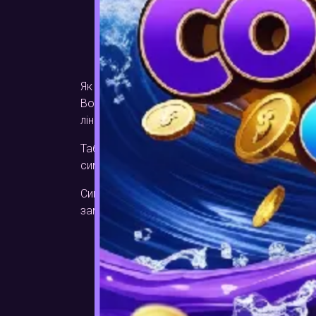
Прав
Як і більшість слотів, він матиме символи, 
Book of Ra Deluxe, ви гратимете на 9 або 10 
ліній виплат одночасно.
Таблиця виплат адаптується до вашого поточн
символи, такі як Дослідник, платять найкраще, 
Символ розсіювання та дикий символ, сама 
замінює всі інші символи і дає вам шанс отр