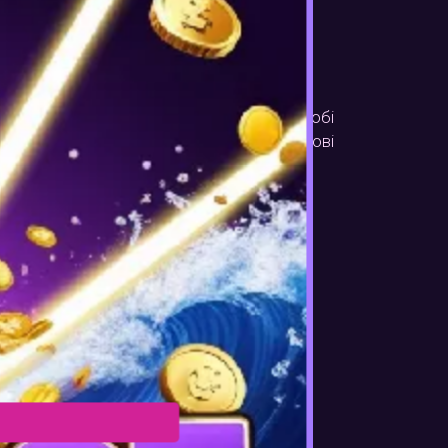
тролем. Якщо ви відчуваєте, що ваше хобі
 реальні гроші, обов'язково визначте часові