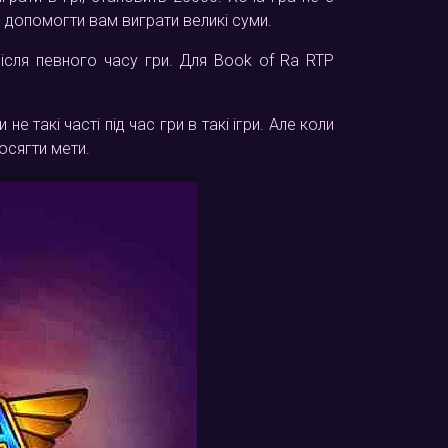
ь допомогти вам виграти великі суми.
після певного часу гри. Для Book of Ra RTP
 такі часті під час гри в такі ігри. Але коли
осягти мети.