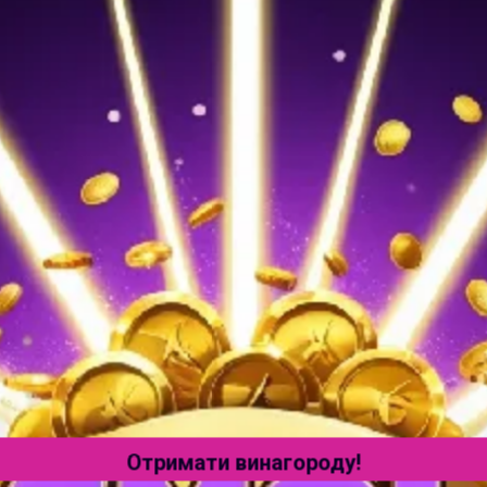
кавими
ально
ажливо робити це відповідально та залишатися під кон
 просити про допомогу. Також, граючи в слот Book of Ra на
ежте гроші, які витрачаєте.
Отримати винагороду!