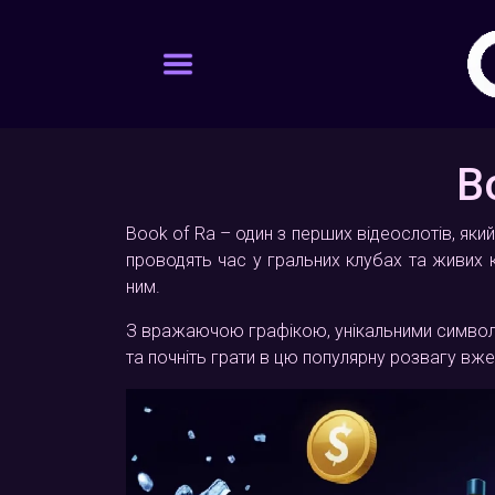
B
Book of Ra – один з перших відеослотів, який
проводять час у гральних клубах та живих к
ним.
З вражаючою графікою, унікальними символам
та почніть грати в цю популярну розвагу вже 