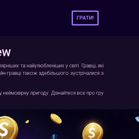
ГРАТИ!
ew
рніших та найулюбленіших у світі. Гравці, які
айн-гравці також здебільшого зустрічалися з
 неймовірну пригоду. Дізнайтеся все про гру