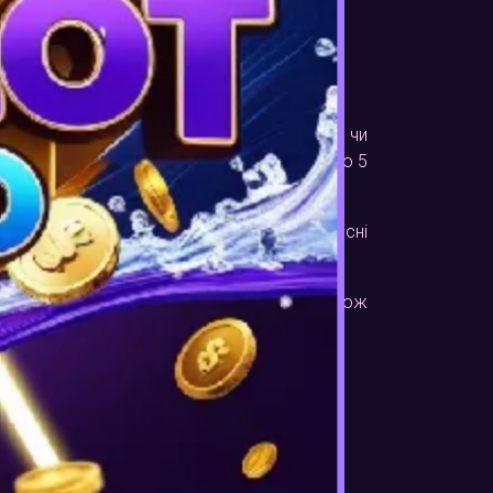
of Ra
д того, чи обираєте ви Book of Ra Classic чи
ількість ліній і представляти лише 1, 3 або 5
т. Який би вид ставки ви не обрали, рідкісні
 нижчі, але частіші виплати.
обертань – головну функцію гри. Вона також