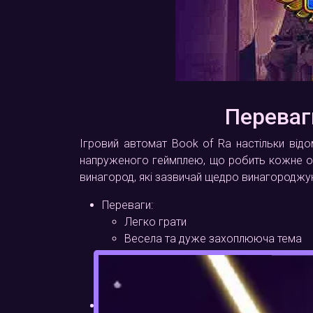
Переваг
Ігровий автомат Book of Ra настільки відо
напруженого геймплею, що робить кожне об
винагород, які зазвичай щедро винагороджу
Переваги:
Легко грати
Весела та дуже захоплююча тема
Доступні масивні максимальні випла
Багато раундів безкоштовних обер
Можна грати на різні ставки
Недоліки: