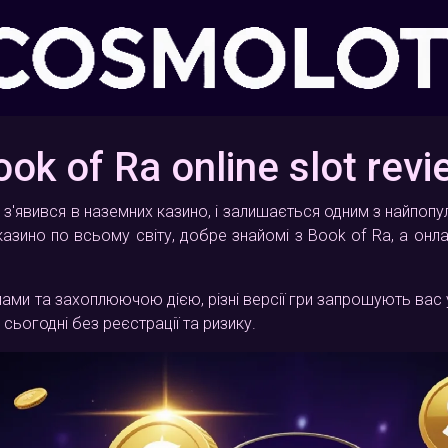
ook of Ra online slot revi
 з'явився в наземних казино, і залишається одним з найпопуля
азино по всьому світу, добре знайомі з Book of Ra, а онл
и та захоплюючою дією, різні версії гри запрошують вас у
сьогодні без реєстрації та ризику.