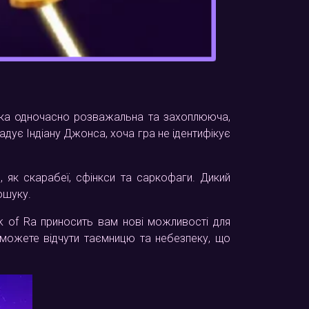
 яка одночасно розважальна та захоплююча,
адує Індіану Джонса, хоча гра не ідентифікує
, як скарабеї, сфінкси та саркофаги. Дикий
ошуку.
ok of Ra приносить вам нові можливості для
можете відчути таємницю та небезпеку, що