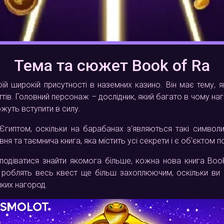
Тема та сюжет Book of Ra
їй широкій присутності в наземних казино. Він має тему,
тів. Головний персонаж – дослідник, який багато в чому наг
ожуть вступити в силу.
Єгиптом, оскільки на барабанах з'являються такі символи
я та таємнича книга, яка містить усі секрети і є об'єктом п
сподіватися знайти якомога більше, кожна нова книга Bo
 роблять весь квест ще більш захоплюючим, оскільки ви 
иких нагород.