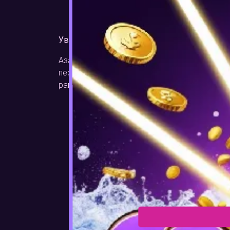
Графіка дещо застаріла
Додаткові бонусні раунди були б ці
Увага! Грайте в Book of Ra онлайн відповід
Азартні ігри – популярна розвага, але в
перетворюється на залежність, не соромтеся
рамки, яких ви будете дотримуватися, та обм