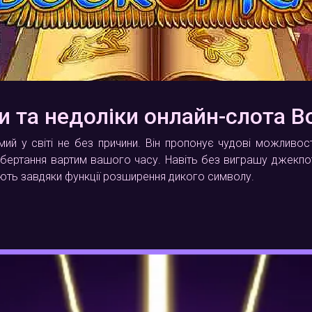
и та недоліки онлайн-слота Bo
мий у світі не без причини. Він пропонує чудові можливо
ертання вартим вашого часу. Навіть без виграшу джекпот
ють завдяки функції розширення дикого символу.
ти
тань